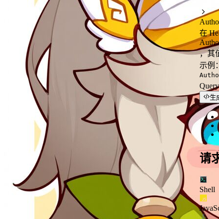
Autho
在 H
Autho
，其值
示例
Autho
Quer
生
请
Shell
JavaSc