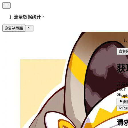
流量数据统计
复制页面
复
获
开发
GET
/api
调
Run
请