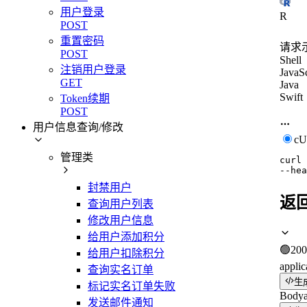
用户登录
R
POST
重置密码
请求
POST
Shell
注销用户登录
JavaSc
GET
Java
Swift
Token续期
POST
用户信息查询/修改
c
管理类
curl
--hea
封禁用户
返
查询用户列表
修改用户信息
给用户添加积分
🟢
200
给用户扣除积分
applic
查询实名订单
生
标记实名订单失败
Body
发送邮件通知