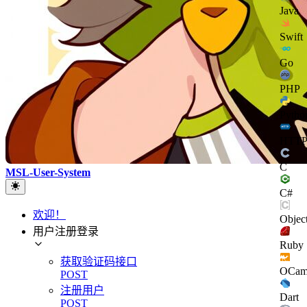
Java
Swift
Go
PHP
Pytho
HTT
C
MSL-User-System
C#
欢迎！
Objec
用户注册登录
Ruby
获取验证码接口
OCam
POST
注册用户
Dart
POST