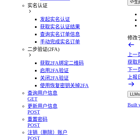
生
实名认证
发起实名认证
获取实名认证结果
查询实名订单信息
修改
手动完成实名订单
二步验证(2FA)
上一
获取
获取2FA绑定二维码
下一
启用2FA验证
上报
关闭2FA验证
使用恢复密钥关掉2FA
查询用户信息
LLMs.
GET
Built 
更新用户信息
POST
重置密码
POST
注销（删除）账户
POST