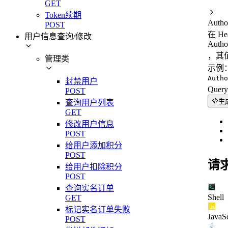
GET
Token续期
Autho
POST
在 H
用户信息查询/修改
Autho
，其值
管理类
示例
Autho
封禁用户
Quer
POST
生
查询用户列表
GET
修改用户信息
POST
给用户添加积分
POST
请
给用户扣除积分
POST
查询实名订单
Shell
GET
标记实名订单失败
JavaSc
POST