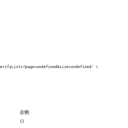
erifyLists?page=undefined&size=undefined'
示例
{
}