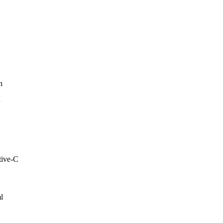
n
P
tive-C
l