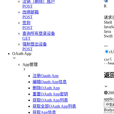
注销（删除）账户
R
POST
改绑邮箱
POST
请求
Shell
签到
JavaSc
POST
Java
查询所有登录设备
Swift
GET
强制登出设备
POST
c
OAuth App
curl
--hea
App管理
返
注册Oauth App
编辑Oauth App信息
删除OAuth App
🟢
200
重置OAuth App密钥
applic
获取OAuth App列表
生
获取全部OAuth App列表
Body
获取App信息