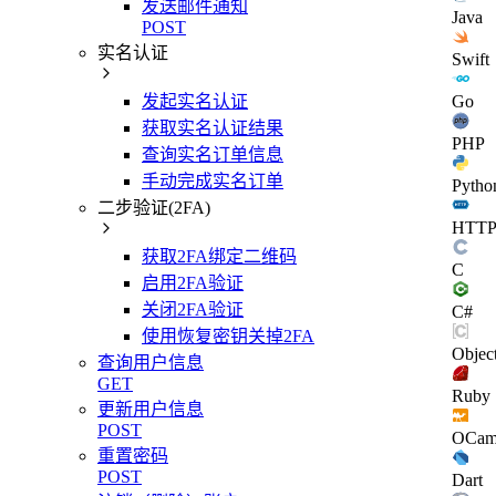
发送邮件通知
Java
POST
实名认证
Swift
Go
发起实名认证
获取实名认证结果
PHP
查询实名订单信息
手动完成实名订单
Pytho
二步验证(2FA)
HTT
获取2FA绑定二维码
C
启用2FA验证
关闭2FA验证
C#
使用恢复密钥关掉2FA
Objec
查询用户信息
GET
Ruby
更新用户信息
POST
OCam
重置密码
POST
Dart