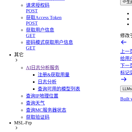
生
请求授权码
POST
获取Access Token
POST
获取用户信息
GET
修改
密码模式获取用户信息
GET
上一
其它
给用
下一
AI日志分析服务
标记
注册&获取用量
日志分析
查询可用的模型列表
LLMs.
查询IP地理位置
Built 
查询天气
查询MC服务器状态
获取验证码
MSL-Frp