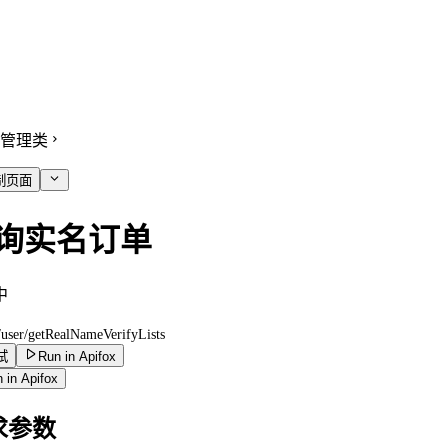
管理类
制页面
询实名订单
中
/user/getRealNameVerifyLists
试
Run in Apifox
 in Apifox
求参数