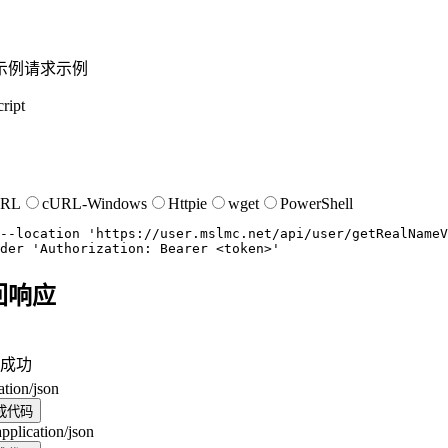
示例
请求示例
ript
URL
cURL-Windows
Httpie
wget
PowerShell
--location
'https://user.mslmc.net/api/user/getRealNameV
der
'Authorization: Bearer <token>'
回响应
成功
ation/json
成代码
application/json