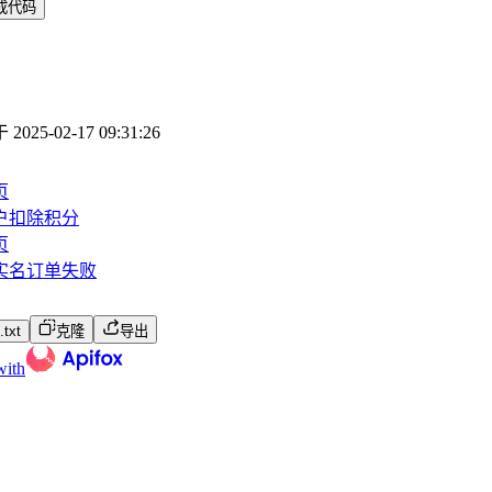
成代码
于
2025-02-17 09:31:26
页
户扣除积分
页
实名订单失败
txt
克隆
导出
with