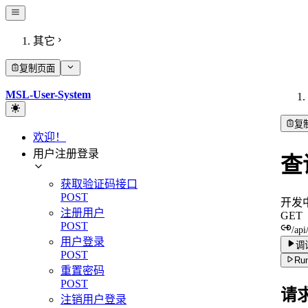
其它
复制页面
MSL-User-System
复
欢迎！
用户注册登录
查
获取验证码接口
POST
开发
注册用户
GET
POST
/api
用户登录
调
POST
Run
重置密码
POST
请
注销用户登录