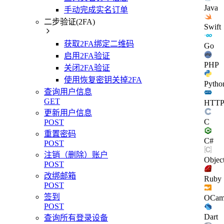
Java
手动完成实名订单
二步验证(2FA)
Swift
获取2FA绑定二维码
Go
启用2FA验证
PHP
关闭2FA验证
使用恢复密钥关掉2FA
Pytho
查询用户信息
GET
HTT
更新用户信息
C
POST
重置密码
C#
POST
注销（删除）账户
Objec
POST
改绑邮箱
Ruby
POST
签到
OCam
POST
Dart
查询所有登录设备