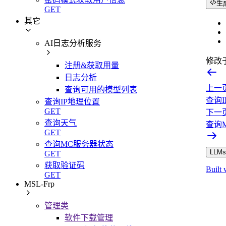
生
GET
其它
AI日志分析服务
修改
注册&获取用量
日志分析
上一
查询可用的模型列表
查询
查询IP地理位置
GET
下一
查询天气
查询
GET
查询MC服务器状态
LLMs.
GET
获取验证码
Built 
GET
MSL-Frp
管理类
软件下载管理