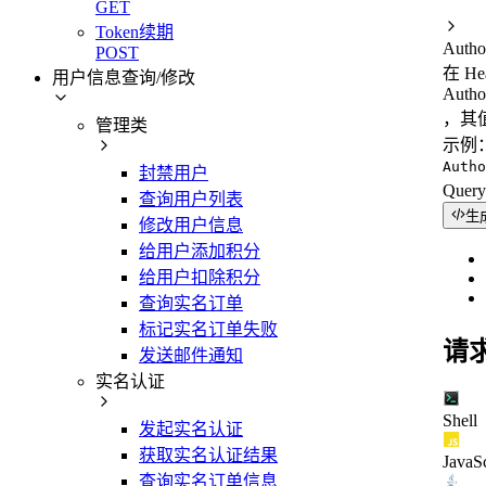
GET
Token续期
Autho
POST
在 H
用户信息查询/修改
Autho
，其值
管理类
示例
Autho
封禁用户
Quer
查询用户列表
生
修改用户信息
给用户添加积分
给用户扣除积分
查询实名订单
标记实名订单失败
请
发送邮件通知
实名认证
Shell
发起实名认证
获取实名认证结果
JavaSc
查询实名订单信息