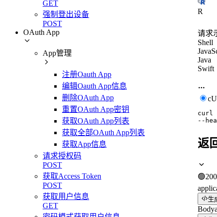
GET
R
强制登出设备
POST
OAuth App
请求
Shell
JavaSc
App管理
Java
Swift
注册Oauth App
编辑Oauth App信息
删除OAuth App
c
重置OAuth App密钥
curl
获取OAuth App列表
--hea
获取全部OAuth App列表
返
获取App信息
请求授权码
POST
获取Access Token
🟢
200
POST
applic
获取用户信息
生
GET
Body
密码模式获取用户信息